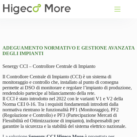
Salta
al
contenuto
ADEGUAMENTO NORMATIVO E GESTIONE AVANZATA
DEGLI IMPIANTI
Senergy CCI – Controllore Centrale di Impianto
Il Controllore Centrale di Impianto (CCI) è un sistema di
monitoraggio e controllo che, installato al punto di consegna
permette ai DSO di monitorare e regolare l’impianto di produzione,
rendendolo partecipe al bilanciamento della rete.
Il CCI è stato introdotto nel 2022 con le varianti V1 e V2 della
Norma CEI 0-16. Tra i requisiti fondamentali introdotti dalla
normativa rientrano le funzionalità PF1 (Monitoraggio), PF2
(Regolazione e Controllo) e PF3 (Partecipazione Mercati di
Flessibilità ed Ottimizzazione di impianto
)
, indispensabili per
garantire la sicurezza e la stabilità del sistema elettrico nazionale.
La soluzione
Senergy CCI Higeco More
è progettata per