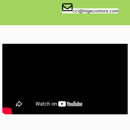
cci@higecomore.com